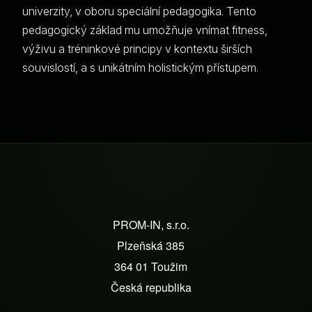
univerzity, v oboru speciální pedagogika. Tento
pedagogický základ mu umožňuje vnímat fitness,
výživu a tréninkové principy v kontextu širších
souvislostí, a s unikátním holistickým přístupem.
Z
á
PROM-IN, s.r.o.
p
Plzeňská 385
a
364 01 Toužim
t
Česká republika
í