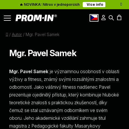
🔥 NOVINKA: Nitrox v jednoporcích
Více info
Přihlášení
Hledat
Články
N
cz
Domů
/
Autor
/
Mgr. Pavel Samek
K
O nás
Mgr. Pavel Samek
Kontakty
Mgr. Pavel Samek
je významnou osobností v oblasti
výživy a fitness, známý svými rozsáhlými znalostmi a
odborností. Jako vášnivý fitness nadšenec Pavel
prezentuje ojedinělý přístup, který kombinuje hluboké
teoretické znalosti s praktickou zkušeností, díky
čemuž se stal uznávaným odborníkem ve svém
oboru. Jeho akademické vzdělání zahrnuje titul
magistra z Pedagogické fakulty Masarykovy