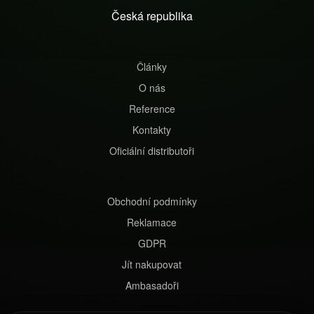
t
Česká republika
í
Články
O nás
Reference
Kontakty
Oficiální distributoři
Obchodní podmínky
Reklamace
GDPR
Jít nakupovat
Ambasadoři