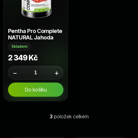
Pentha Pro Complete
NATURAL Jahoda
Skladem
2 349 Kč
−
+
Do košíku
3
položek celkem
O
v
l