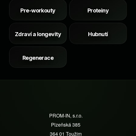
á
d
Pre-workouty
Proteiny
a
c
í
Zdraví a longevity
Hubnutí
p
r
v
k
Regenerace
y
v
ý
p
i
s
Z
u
á
PROM-IN, s.r.o.
p
Plzeňská 385
a
364 01 Toužim