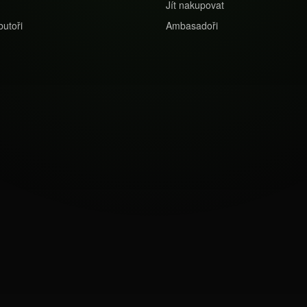
Jít nakupovat
u
butoři
Ambasadoři