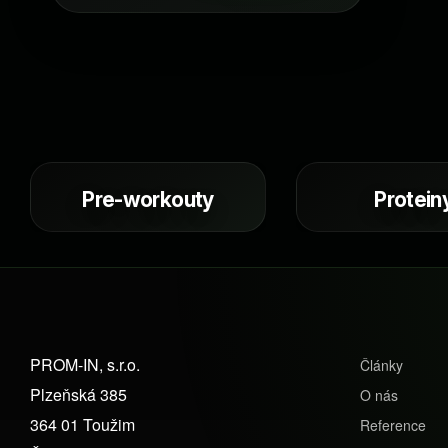
Pre-workouty
Protein
Z
PROM-IN, s.r.o.
á
Články
Plzeňská 385
p
O nás
364 01 Toužim
a
Reference