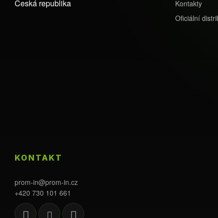
Česká republika
t
Kontakty
í
Oficiální distri
KONTAKT
prom-in
@
prom-in.cz
+420 730 101 661