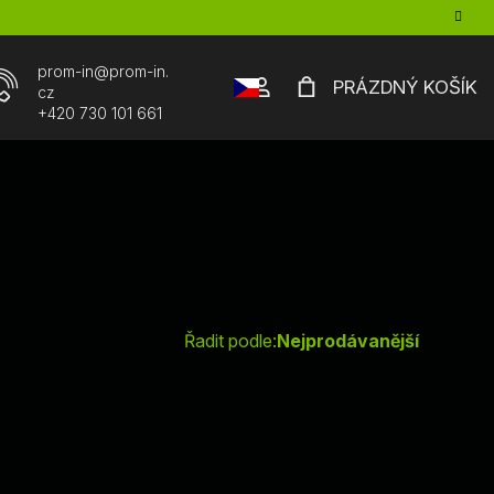
prom-in
@
prom-in.
Přihlášení
PRÁZDNÝ KOŠÍK
cz
NÁKUPNÍ
+420 730 101 661
cz
KOŠÍK
Ř
Řadit podle:
Nejprodávanější
a
z
e
n
í