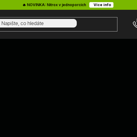
🔥 NOVINKA: Nitrox v jednoporcích
Více info