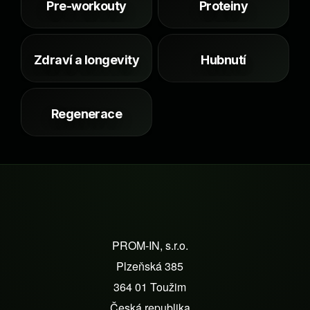
d
Pre-workouty
Proteiny
a
c
í
Zdraví a longevity
Hubnutí
p
r
v
k
Regenerace
y
v
ý
p
i
s
Z
u
á
PROM-IN, s.r.o.
p
Plzeňská 385
a
364 01 Toužim
t
Česká republika