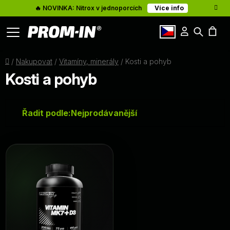
🔥 NOVINKA: Nitrox v jednoporcích
Více info
Přihlášení
Hledat
Články
N
cz
Domů
/
Nakupovat
/
Vitamíny, minerály
/
Kosti a pohyb
K
O nás
Kosti a pohyb
Kontakty
Ř
Řadit podle:
Nejprodávanější
a
z
V
e
ý
n
p
í
i
p
s
r
p