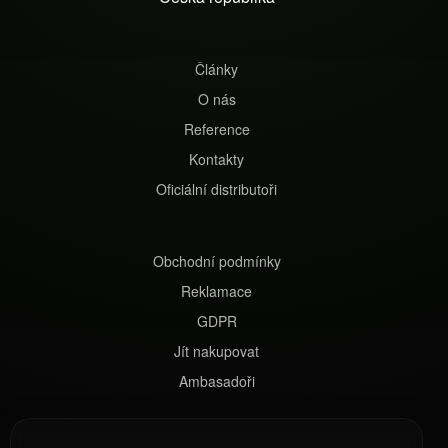
í
Články
O nás
Reference
Kontakty
Oficiální distributoři
Obchodní podmínky
Reklamace
GDPR
Jít nakupovat
Ambasadoři