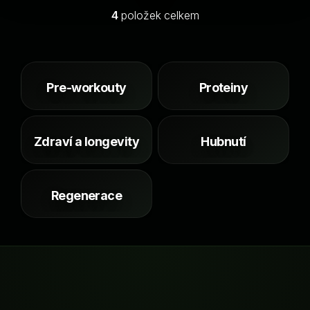
4
položek celkem
O
v
l
á
d
Pre-workouty
Proteiny
a
c
í
Zdraví a longevity
Hubnutí
p
r
v
k
Regenerace
y
v
ý
p
i
s
Z
u