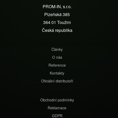
á
PROM-IN, s.r.o.
p
Plzeňská 385
a
364 01 Toužim
t
Česká republika
í
Články
O nás
Reference
Kontakty
Oficiální distributoři
Obchodní podmínky
Reklamace
GDPR