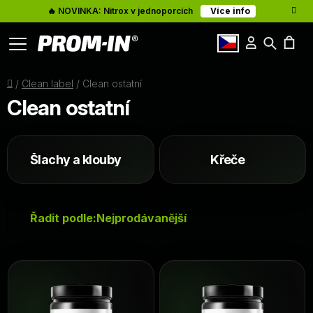
🔥 NOVINKA: Nitrox v jednoporcích
Více info
Přihlášení
Hledat
Články
N
cz
Domů
/
Clean label
/
Clean ostatní
K
O nás
Clean ostatní
Kontakty
Šlachy a klouby
Křeče
Ř
Řadit podle:
Nejprodávanější
a
z
V
e
ý
n
p