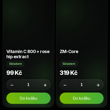
Vitamin C 800 + rose
ZM-Core
hip extract
Skladem
Skladem
99 Kč
319 Kč
−
+
−
+
Do košíku
Do košíku