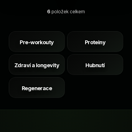
6
položek celkem
O
v
l
á
d
Pre-workouty
Proteiny
a
c
í
Zdraví a longevity
Hubnutí
p
r
v
k
Regenerace
y
v
ý
p
i
s
Z
u