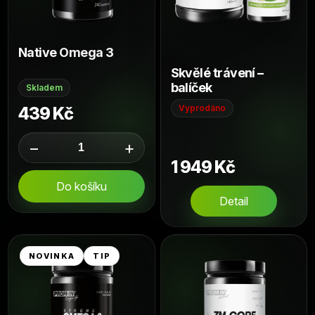
o
r
d
o
u
Native Omega 3
d
k
Skvělé trávení –
u
t
balíček
Skladem
k
ů
Vyprodáno
439 Kč
t
ů
−
+
1 949 Kč
Do košíku
Detail
NOVINKA
TIP