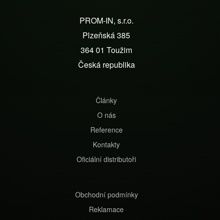
á
PROM-IN, s.r.o.
p
Plzeňská 385
a
364 01 Toužim
t
Česká republika
í
Články
O nás
Reference
Kontakty
Oficiální distributoři
Obchodní podmínky
Reklamace