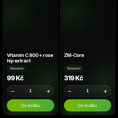
Vitamin C 800 + rose
ZM-Core
hip extract
Skladem
Skladem
99 Kč
319 Kč
−
+
−
+
Do košíku
Do košíku