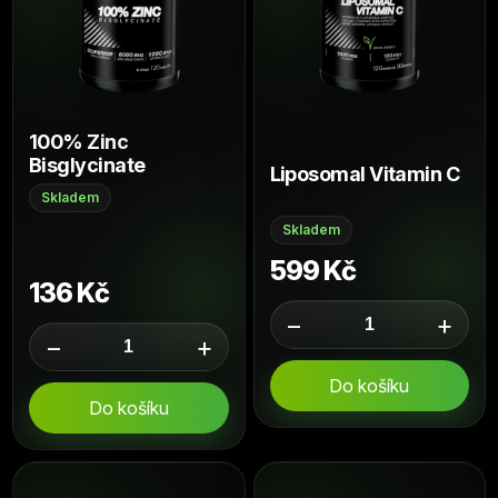
100% Zinc
Bisglycinate
Liposomal Vitamin C
Skladem
Skladem
599 Kč
136 Kč
−
+
−
+
Do košíku
Do košíku