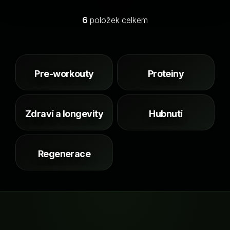
6
položek celkem
O
v
l
á
d
Pre-workouty
Proteiny
a
c
í
Zdraví a longevity
Hubnutí
p
r
v
k
Regenerace
y
v
ý
p
i
s
Z
u