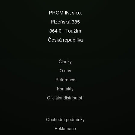
á
PROM-IN, s.r.o.
p
Plzeňská 385
a
364 01 Toužim
t
Česká republika
í
Články
O nás
Reference
Kontakty
Oficiální distributoři
Obchodní podmínky
Reklamace