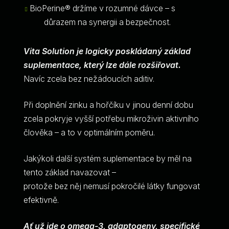
BioPerine® držíme v rozumné dávce – s
důrazem na synergii a bezpečnost.
Vita Solution je logicky poskládaný základ
suplementace, který lze dále rozšiřovat.
Navíc zcela bez nežádoucích aditiv.
Při doplnění zinku a hořčíku v jinou denní dobu
zcela pokryje vyšší potřebu mikroživin aktivního
člověka – a to v optimálním poměru.
Jakýkoli další systém suplementace by měl na
tento základ navazovat –
protože bez něj nemusí pokročilé látky fungovat
efektivně.
Ať už jde o omega-3, adaptogeny, specifické