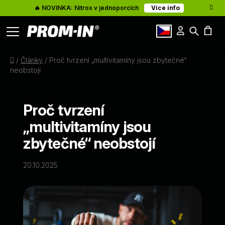
🔥 NOVINKA: Nitrox v jednoporcích
Více info
Přihlášení
Hledat
Články
N
cz
Domů
/
Články
/
Proč tvrzení „multivitamíny jsou zbytečné“
K
O nás
neobstojí
Kontakty
Proč tvrzení
„multivitamíny jsou
zbytečné“ neobstojí
20.10.2025