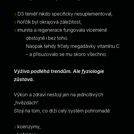
D3 téměř nikdo specificky nesuplementoval,
hořčík byl okrajová záležitost,
imunita a regenerace fungovala víceméně
obstojně i bez toho.
Naopak tehdy frčely megadávky vitamínu C
– a přisuzovalo se mu skoro všechno.
Výživa podléhá trendům. Ale fyziologie
zůstává.
Výkon a zdraví nestojí jen na jednotlivých
„hvězdách“.
Stojí na tom, co drží celý systém pohromadě:
koenzymy,