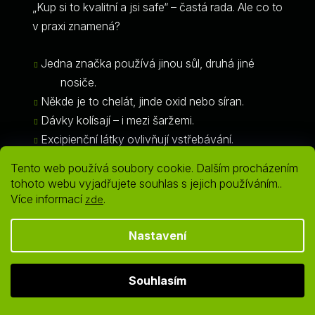
„Kup si to kvalitní a jsi safe“ – častá rada. Ale co to
v praxi znamená?
Jedna značka používá jinou sůl, druhá jiné
nosiče.
Někde je to chelát, jinde oxid nebo síran.
Dávky kolísají – i mezi šaržemi.
Excipienční látky ovlivňují vstřebávání.
Tento web používá soubory cookie. Dalším procházením
Výsledkem je nesourodý mix – ne systémová
tohoto webu vyjadřujete souhlas s jejich používáním..
suplementace.
Více informací
.
zde
Vita Solution to řeší jinak:
Nastavení
standardizované formy,
Souhlasím
biologicky ověřené dávky,
promyšlené načasování s jídlem,