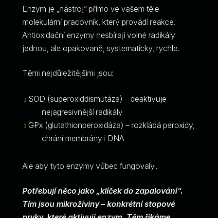
Enzym je „nástroj“ přímo ve vašem těle –
molekulární pracovník, který provádí reakce.
Antioxidační enzymy nesbírají volné radikály
jednou, ale opakovaně, systematicky, rychle.
Těmi nejdůležitějšími jsou:
SOD (superoxiddismutáza) – deaktivuje
nejagresivnější radikály
GPx (glutathionperoxidáza) – rozkládá peroxidy,
chrání membrány i DNA
Ale aby tyto enzymy vůbec fungovaly...
Potřebují něco jako „klíček do zapalování“.
Tím jsou mikroživiny – konkrétní stopové
prvky, které aktivují enzym. Těm říkáme