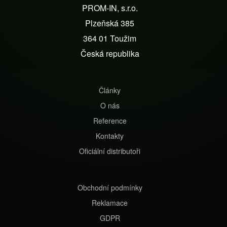
á
PROM-IN, s.r.o.
p
Plzeňská 385
a
364 01 Toužim
t
Česká republika
í
Články
O nás
Reference
Kontakty
Oficiální distributoři
Obchodní podmínky
Reklamace
GDPR