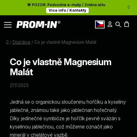
🚨 POZOR: Podvodné e-maily / Změna účtu
Více info / Kontakty
Přihlášení
Hledat
Články
N
cz
Domů
/
Dlaždice
/
Co je vlastně Magnesium Malát
O nás
K
Co je vlastně Magnesium
Kontakty
Malát
21.11.2023
Jedná se o organickou sloučeninu hořčíku a kyseliny
jablečné, známou také jako jablečnan hořečnatý.
Díky jedinečné symbióze je hořčík pevně svázán s
kyselinou jablečnou, což můžeme označit jako
minerál v chelátové vazbě.