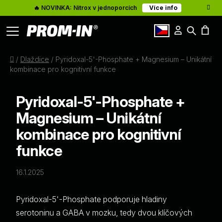
🔥 NOVINKA: Nitrox v jednoporcích
Více info
Přihlášení
Hledat
Články
N
cz
Domů
/
Dlaždice
/
Pyridoxal-5'-Phosphate + Magnesium – Unikátní
K
O nás
kombinace pro kognitivní funkce
Kontakty
Pyridoxal-5'-Phosphate +
Magnesium – Unikátní
kombinace pro kognitivní
funkce
16.1.2025
Pyridoxal-5'-Phosphate podporuje hladiny
serotoninu a GABA v mozku, tedy dvou klíčových