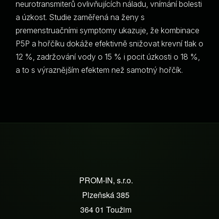
neurotransmiterů ovlivňujících náladu, vnímání bolesti
a úzkost. Studie zaměřená na ženy s
premenstruačními symptomy ukazuje, že kombinace
P5P a hořčíku dokáže efektivně snižovat krevní tlak o
12 %, zadržování vody o 15 % i pocit úzkosti o 18 %,
a to s výraznějším efektem než samotný hořčík.
Z
á
PROM-IN, s.r.o.
p
Plzeňská 385
a
364 01 Toužim