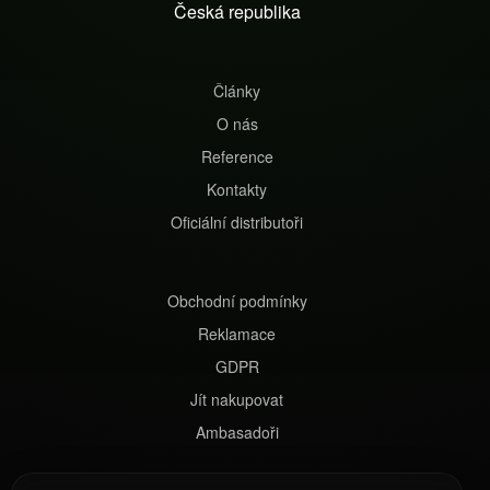
t
Česká republika
í
Články
O nás
Reference
Kontakty
Oficiální distributoři
Obchodní podmínky
Reklamace
GDPR
Jít nakupovat
Ambasadoři