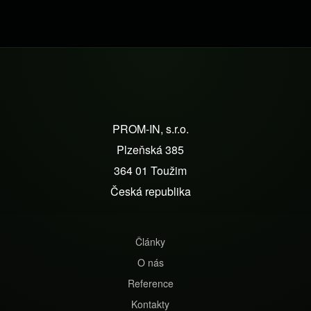
Z
á
PROM-IN, s.r.o.
p
Plzeňská 385
a
364 01 Toužim
t
Česká republika
í
Články
O nás
Reference
Kontakty