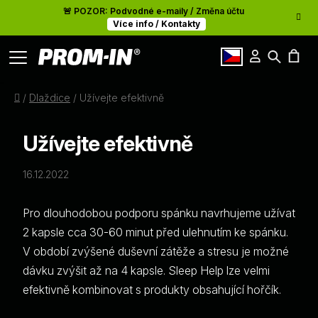
🚨 POZOR: Podvodné e-maily / Změna účtu
Více info / Kontakty
Přihlášení
Hledat
Články
N
cz
Domů
/
Dlaždice
/
Užívejte efektivně
O nás
K
Užívejte efektivně
Kontakty
16.12.2022
Pro dlouhodobou podporu spánku navrhujeme užívat
2 kapsle cca 30-60 minut před ulehnutím ke spánku.
V období zvýšené duševní zátěže a stresu je možné
dávku zvýšit až na 4 kapsle. Sleep Help lze velmi
efektivně kombinovat s produkty obsahující hořčík.