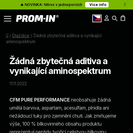
🔥 NOVINKA: Nitrox v jednoporcích
Více info
Přihlášení
Hledat
Články
N
cz
Domů
/
Dlaždice
/
Žádná zbytečná aditiva a vynikající
K
O nás
aminospektrum
Kontakty
Žádná zbytečná aditiva a
vynikající aminospektrum
11.11.2022
CFM PURE PERFORMANCE
neobsahuje žádná
umělá barviva, aspartam, acesulfam, plnidla ani
nežádoucí tuky pro zjemnění chuti. Jak zmiňujeme
výše, 100 % bílkovinného obsahu produktu
reprezentují peptidy tvořící celistvou bílkovinu