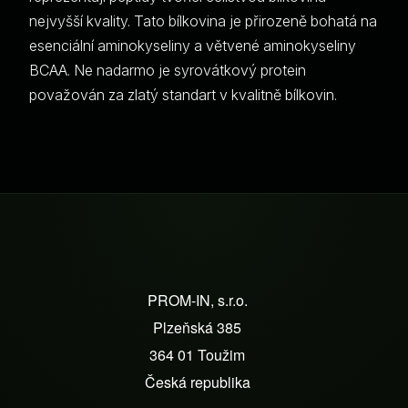
nejvyšší kvality. Tato bílkovina je přirozeně bohatá na
esenciální aminokyseliny a větvené aminokyseliny
BCAA. Ne nadarmo je syrovátkový protein
považován za zlatý standart v kvalitně bílkovin.
Z
á
PROM-IN, s.r.o.
p
Plzeňská 385
a
364 01 Toužim
t
Česká republika
í