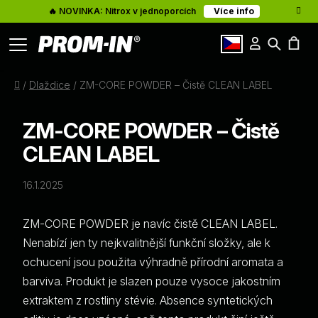
🔥 NOVINKA: Nitrox v jednoporcích
Více info
Přihlášení
Hledat
Články
N
cz
Domů
/
Dlaždice
/
ZM-CORE POWDER – Čistě CLEAN LABEL
K
O nás
ZM-CORE POWDER – Čistě
Kontakty
CLEAN LABEL
16.1.2025
ZM-CORE POWDER je navíc čistě CLEAN LABEL.
Nenabízí jen ty nejkvalitnější funkční složky, ale k
ochucení jsou použita výhradně přírodní aromata a
barviva. Produkt je slazen pouze vysoce jakostním
extraktem z rostliny stévie. Absence syntetických