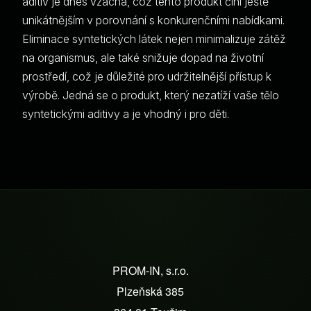
aditiv je dnes vzácná, což tento produkt činí ještě
unikátnějším v porovnání s konkurenčními nabídkami.
Eliminace syntetických látek nejen minimalizuje zátěž
na organismus, ale také snižuje dopad na životní
prostředí, což je důležité pro udržitelnější přístup k
výrobě. Jedná se o produkt, který nezatíží vaše tělo
syntetickými aditivy a je vhodný i pro děti.
Z
á
PROM-IN, s.r.o.
p
Plzeňská 385
a