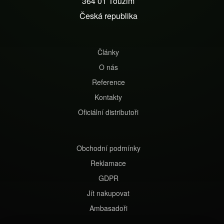
364 01 Toužim
t
Česká republika
í
Články
O nás
Reference
Kontakty
Oficiální distributoři
Obchodní podmínky
Reklamace
GDPR
Jít nakupovat
Ambasadoři