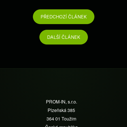
PŘEDCHOZÍ ČLÁNEK
DALŠÍ ČLÁNEK
Z
á
PROM-IN, s.r.o.
p
Plzeňská 385
a
364 01 Toužim
t