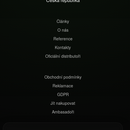
Česká republika
í
Články
O nás
Reference
Kontakty
Oficiální distributoři
Obchodní podmínky
Reklamace
GDPR
Jít nakupovat
Ambasadoři