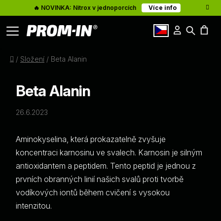
🔥 NOVINKA: Nitrox v jednoporcích
Více info
Přihlášení
Hledat
Články
N
cz
Domů
/
Složení
/
Beta Alanin
K
O nás
Beta Alanin
Kontakty
26.6.2023
Aminokyselina, která prokazatelně zvyšuje
koncentraci karnosinu ve svalech. Karnosin je silným
antioxidantem a peptidem. Tento peptid je jednou z
prvních obranných linií našich svalů proti tvorbě
vodíkových iontů během cvičení s vysokou
intenzitou.