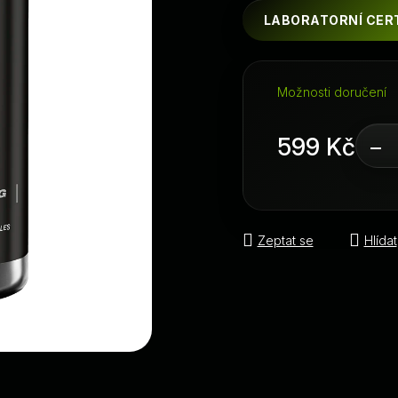
LABORATORNÍ CERT
Možnosti doručení
599 Kč
−
Měrná cena:
Zeptat se
Hlídat