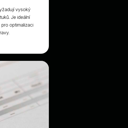
vyžadují vysoký
uků. Je ideální
 pro optimalizaci
ravy.