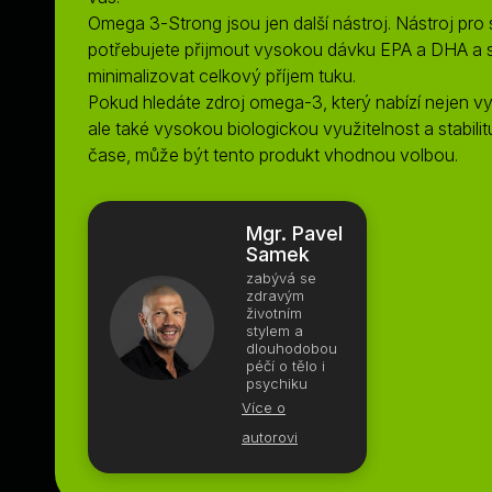
Omega 3-Strong jsou jen další nástroj. Nástroj pro 
potřebujete přijmout vysokou dávku EPA a DHA a
minimalizovat celkový příjem tuku.
Pokud hledáte zdroj omega-3, který nabízí nejen v
ale také vysokou biologickou využitelnost a stabilit
čase, může být tento produkt vhodnou volbou.
Mgr. Pavel
Samek
zabývá se
zdravým
životním
stylem a
dlouhodobou
péčí o tělo i
psychiku
Více o
autorovi