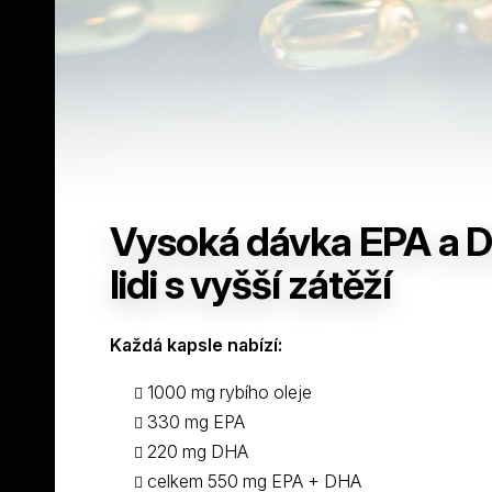
Vysoká dávka EPA a 
lidi s vyšší zátěží
Každá kapsle nabízí:
1000 mg rybího oleje
330 mg EPA
220 mg DHA
celkem 550 mg EPA + DHA