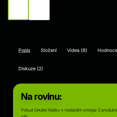
Popis
Složení
Videa (8)
Hodnocen
Diskuze (2)
Na rovinu:
Pokud čekáte hlášky o nejlepším omega-3 produktu
vás.