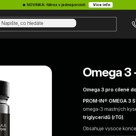
🔥 NOVINKA: Nitrox v jednoporcích
Více info
Omega 3 -
Omega 3 pro cílené d
PROM-IN® OMEGA 3 
omega-3 mastných kyse
triglyceridů (rTG)
.
Obsahuje vysoce koncen