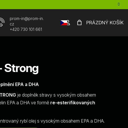
prom-in
@
prom-in.
Přihlášení
PRÁZDNÝ KOŠÍK
cz
NÁKUPNÍ
+420 730 101 661
cz
KOŠÍK
 Strong
oplnění EPA a DHA
STRONG
je doplněk stravy s vysokým obsahem
lin EPA a DHA ve formě
re-esterifikovaných
trovaný rybí olej s vysokým obsahem EPA a DHA.