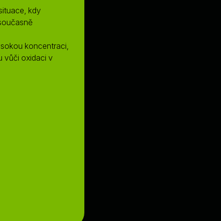
situace, kdy
 současně
ysokou koncentraci,
u vůči oxidaci v