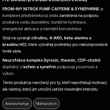
PROM-IN® NITROX PUMP CAFFEINE & SYNEPHRINE
je
komplexní předtréninková směs
zaměřená na podporu
produkce oxidu dusnatého, buněčné hydratace,
energetické aktivace a mentální koncentrace.
Stojí na synergii
citrulinu, A-AKG, beta-alaninu a
kreatinu HCl
, které vytvářejí podmínky pro nekompromisně
tvrdé série.
Neurofokus komplex (tyrosin, theanin, CDP-cholin)
doplněný o
kofein a synefrin
podporuje pozornost a
výkon.
Tento produkt je navržený pro ty, kteří nepotřebují motivaci,
ale nástroj, který jim umožní udržet maximální intenzitu
.
Ananas/mango
Malina/citron