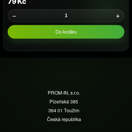
79 Kč
−
+
Do košíku
Z
á
PROM-IN, s.r.o.
p
Plzeňská 385
a
364 01 Toužim
t
Česká republika
í