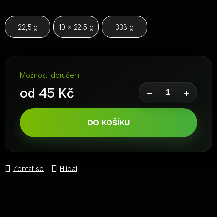
22,5 g
10 x 22,5 g
338 g
Možnosti doručení
od
45 Kč
−
+
Měrná cena:
DO KOŠÍKU
Zeptat se
Hlídat